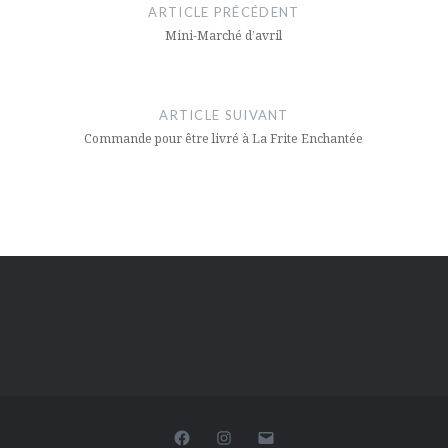
de
ARTICLE PRÉCÉDENT
toulouse
l’article
Mini-Marché d’avril
ARTICLE SUIVANT
Commande pour être livré à La Frite Enchantée
Facebook
Instagram
E-