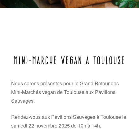
ACTIVITÉS
,
Mini-Marché Vegan à Toulouse
ACTUALITÉS
Publié
le
1
Nous serons présentes pour le Grand Retour des
par
NOVEMBRE
ROCORANARD
2025
Mini-Marchés vegan de Toulouse aux Pavillons
Sauvages.
Rendez-vous aux Pavillons Sauvages à Toulouse le
samedi 22 novembre 2025 de 10h à 14h.